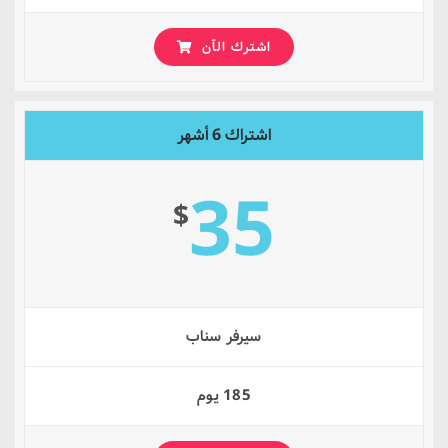
اشترك الآن
اشتراك 6 أشهر
35
$
سيرفر سناب
185 يوم