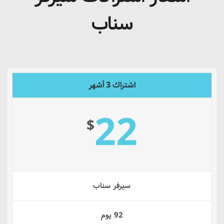
سناب
اشتراك 3 أشهر
22
$
سيرفر سناب
92 يوم