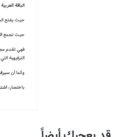
الباقة العربية
م
حيث يفتح البا
حيث تجمع
ال
فهي تقدم مجمو
الترفيهية ال
وكما أن
سيرفر 
باختصار،
اشتر
قد يعجبك أيضاً…